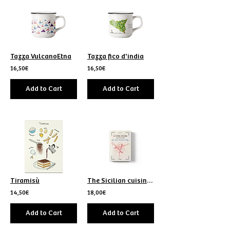
Tazza VulcanoEtna
Tazza fico d'india
16,50€
16,50€
Add to Cart
Add to Cart
Tiramisù
The Sicilian cuisine of Lucia Mazzullo
14,50€
18,00€
Add to Cart
Add to Cart