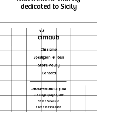
dedicated to Sicily
Chi siamo
Spedizioni & Resi
Store Policy
Contatti
LetteraVentidue Edizioni
via Luigi Spagna, 50P
96100 Siracusa
P.IVA
01583340896
Tel:
+39 0931.1851612
Iscriviti alla newsletter