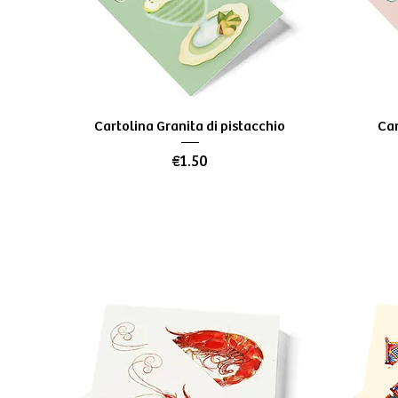
Quick View
Cartolina Granita di pistacchio
Car
Price
€1.50