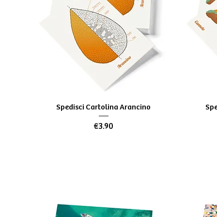
Quick View
Spedisci Cartolina Arancino
Spe
Price
€3.90