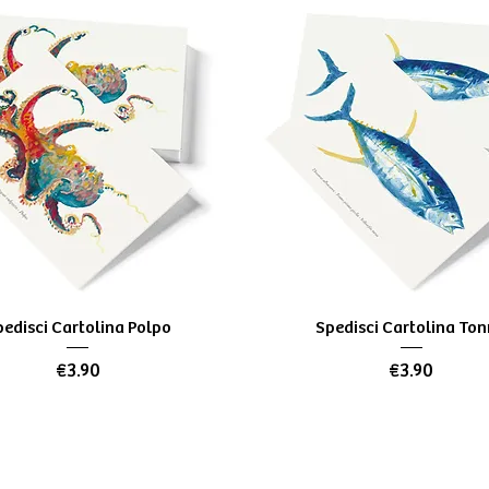
Quick View
Quick View
edisci Cartolina Polpo
Spedisci Cartolina To
Price
Price
€3.90
€3.90