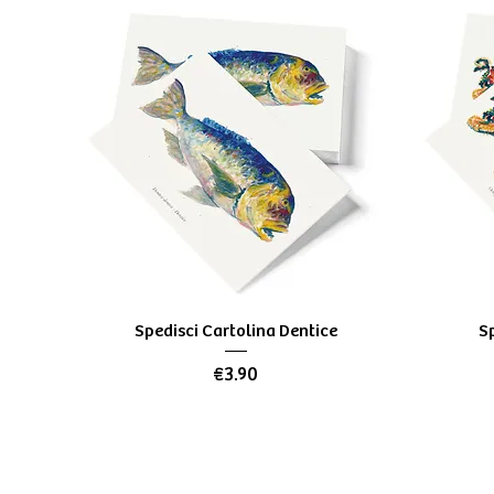
Quick View
Spedisci Cartolina Dentice
Sp
Price
€3.90