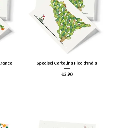
Quick View
 Arance
Spedisci Cartolina Fico d'India
Price
€3.90