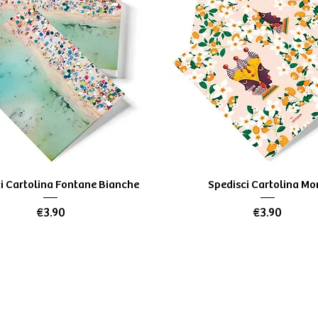
Quick View
Quick View
i Cartolina Fontane Bianche
Spedisci Cartolina Mo
Price
Price
€3.90
€3.90