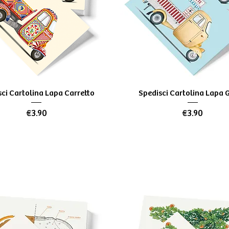
Quick View
Quick View
ci Cartolina Lapa Carretto
Spedisci Cartolina Lapa G
Price
Price
€3.90
€3.90