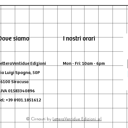
Dove siamo
I nostri orari
etteraVentidue Edizioni
Mon - Fri: 10am - 6pm
ia Luigi Spagna, 50P
6100 Siracusa
.IVA 01583340896
el: +39 0931.1851612
© Cirnauti by
LetteraVentidue Edizioni srl