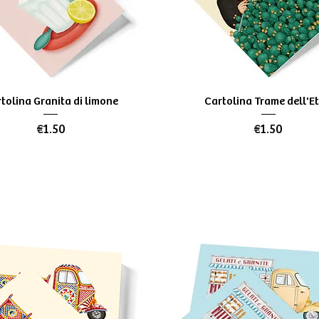
Quick View
Quick View
tolina Granita di limone
Cartolina Trame dell'E
Price
Price
€1.50
€1.50