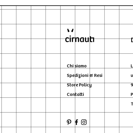
Chi siamo
L
Spedizioni & Resi
v
Store Policy
9
Contatti
P
T