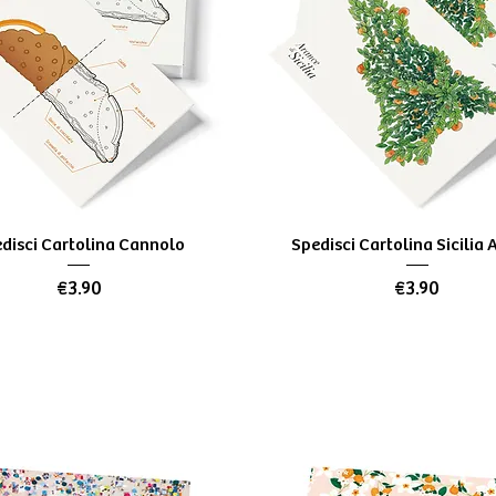
Quick View
Quick View
disci Cartolina Cannolo
Spedisci Cartolina Sicilia
Price
Price
€3.90
€3.90