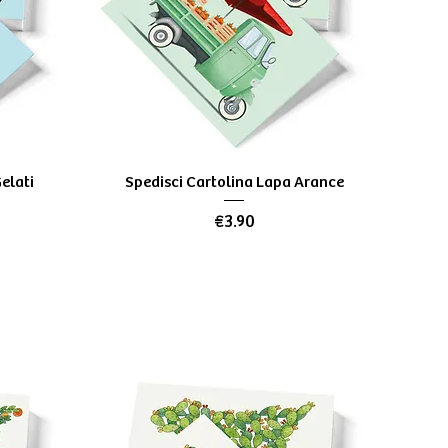
Quick View
elati
Spedisci Cartolina Lapa Arance
Price
€3.90