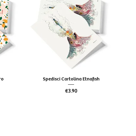
Quick View
ro
Spedisci Cartolina Etnafish
Price
€3.90