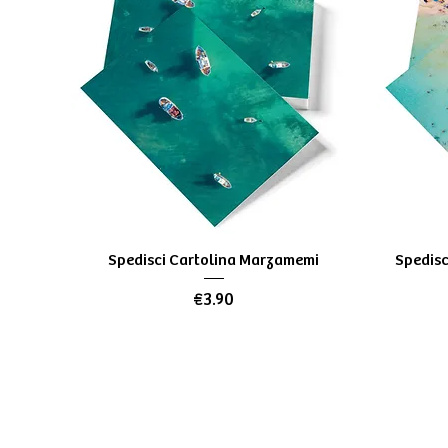
Quick View
Spedisci Cartolina Marzamemi
Spedisc
Price
€3.90