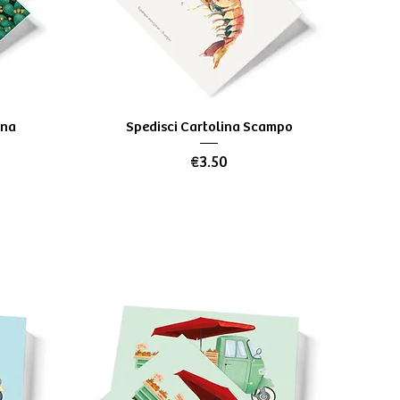
Quick View
tna
Spedisci Cartolina Scampo
Price
€3.50