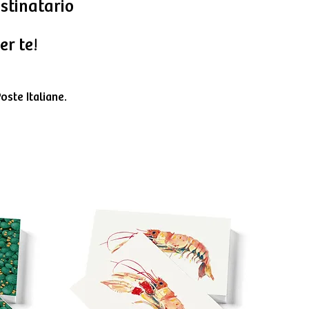
estinatario
er te!
oste Italiane.