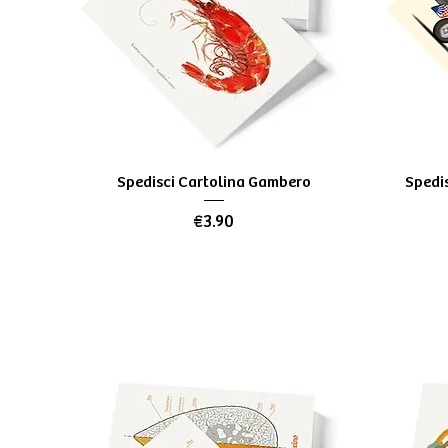
Quick View
Spedisci Cartolina Gambero
Spedis
Price
€3.90