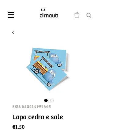
SKU: 650414991465
Lapa cedro e sale
Price
€1.50