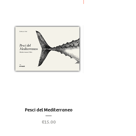
Novità
Pesci del Mediterraneo
Greek Tragedy - for be
Price
€15.00