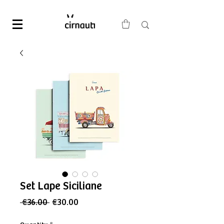
Set Lape Siciliane
Regular
Sale
 €36.00 
€30.00
Price
Price