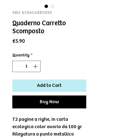
SKU: 650414885030
Quaderno Carretto
Scomposto
Price
€5.90
Quantity
*
Add to Cart
Buy Now
72 pagine a righe, in carta
ecologica color avorio da 100 gr
Rilegatura a punto metallico