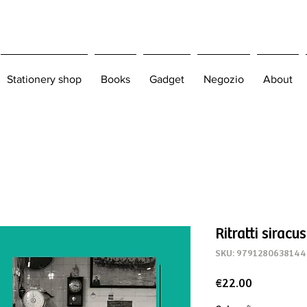
Stationery shop
Books
Gadget
Negozio
About
Ritratti siracu
SKU: 9791280638144
Price
€22.00