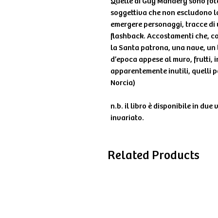
Quelle di Guy Mandery sono fotog
soggettiva che non escludono lo
emergere personaggi, tracce di v
flashback. Accostamenti che, co
la Santa patrona, una nave, un 
d’epoca appese al muro, frutti, i
apparentemente inutili, quelli po
Norcia)
n.b. il libro è disponibile in due
invariato.
Related Products