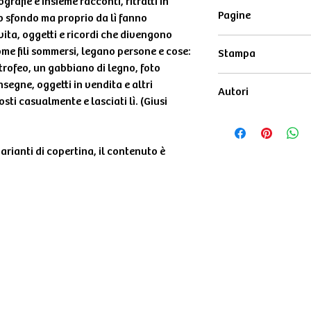
rafie e insieme racconti, ritratti in
979-12-80638-14-
Pagine
 sfondo ma proprio da lì fanno
ita, oggetti e ricordi che divengono
112
me fili sommersi, legano persone e cose:
Stampa
trofeo, un gabbiano di legno, foto
bianco e nero
nsegne, oggetti in vendita e altri
Autori
sti casualmente e lasciati lì. (Giusi
Fotografie di Guy 
 varianti di copertina, il contenuto è