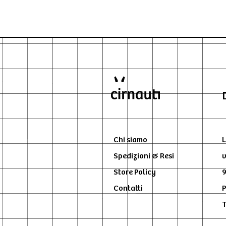
Chi siamo
L
Spedizioni & Resi
v
Store Policy
9
Contatti
P
T