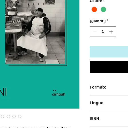
Colore
*
Quantity
*
Formato
22x22cm
Lingua
Italiano
ISBN