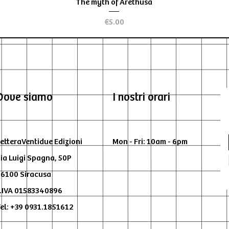
Quick View
The myth of Arethusa
Price
€5.00
Dove siamo
I nostri orari
etteraVentidue Edizioni
Mon - Fri: 10am - 6pm
ia Luigi Spagna, 50P
6100 Siracusa
.IVA 01583340896
el: +39 0931.1851612