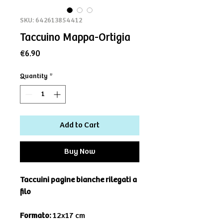
SKU: 642613854412
Taccuino Mappa-Ortigia
Price
€6.90
Quantity
*
Add to Cart
Buy Now
Taccuini pagine bianche rilegati a
filo
Formato:
12x17 cm