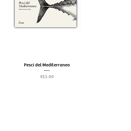
Pesci del Mediterraneo
Greek Tragedy - for be
Price
€15.00
Chi siamo
Spedizioni & Resi