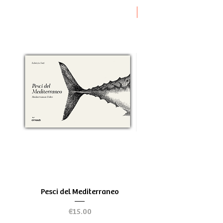
Novità
Pesci del Mediterraneo
Greek Tragedy - for be
Price
€15.00