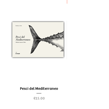
Novità
Pesci del Mediterraneo
Greek Tragedy - for be
Price
€15.00