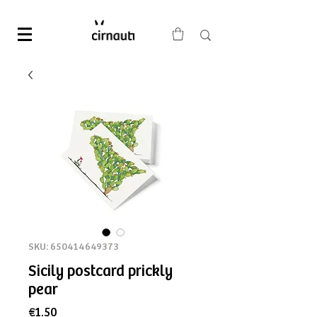
SKU: 650414649373
Sicily postcard prickly
pear
Price
€1.50