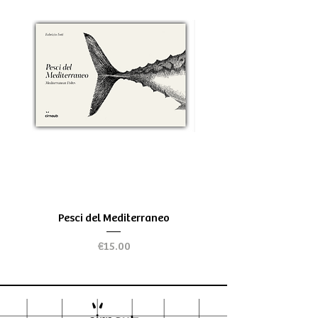
Pesci del Mediterraneo
Greek Tragedy - for be
Price
€15.00