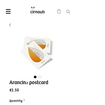
Arancinə postcard
Price
€1.50
Quantity
*